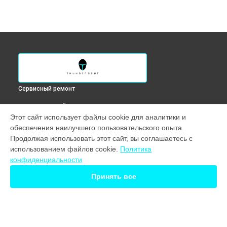
Сервисный ремонт
ВЫБЕРИ СВОЙ ГОРОД
Этот сайт использует файлы cookie для аналитики и
Замена HDMI порта монитора DQ27F170L Thunderobot в
обеспечения наилучшего пользовательского опыта.
Краснодаре
Продолжая использовать этот сайт, вы соглашаетесь с
Замена HDMI порта монитора DQ27F170L Thunderobot в
использованием файлов cookie.
Политика
Ростове-на-Дону
конфиденциальности
Замена HDMI порта монитора DQ27F170L Thunderobot в
Нижнем Новгороде
Принять все
Замена HDMI порта монитора DQ27F170L Thunderobot в
Новосибирске
Замена HDMI порта монитора DQ27F170L Thunderobot в
Екатеринбурге
Замена HDMI порта монитора DQ27F170L Thunderobot в