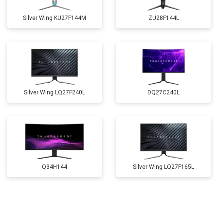
Silver Wing KU27F144M
ZU28F144L
Silver Wing LQ27F240L
DQ27C240L
Q34H144
Silver Wing LQ27F165L