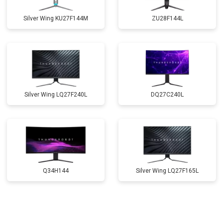
Silver Wing KU27F144M
ZU28F144L
Silver Wing LQ27F240L
DQ27C240L
Q34H144
Silver Wing LQ27F165L