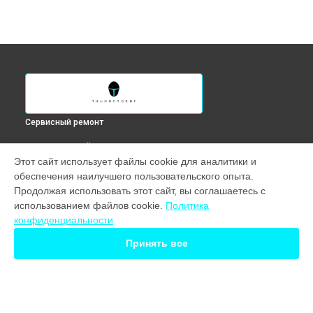
Сервисный ремонт
ВЫБЕРИ СВОЙ ГОРОД
Этот сайт использует файлы cookie для аналитики и
Замена кнопок управления монитора DQ27F170L
обеспечения наилучшего пользовательского опыта.
Thunderobot в
Краснодаре
Продолжая использовать этот сайт, вы соглашаетесь с
Замена кнопок управления монитора DQ27F170L
использованием файлов cookie.
Политика
Thunderobot в
Ростове-на-Дону
конфиденциальности
Замена кнопок управления монитора DQ27F170L
Thunderobot в
Нижнем Новгороде
Принять все
Замена кнопок управления монитора DQ27F170L
Thunderobot в
Новосибирске
Замена кнопок управления монитора DQ27F170L
Thunderobot в
Екатеринбурге
Замена кнопок управления монитора DQ27F170L