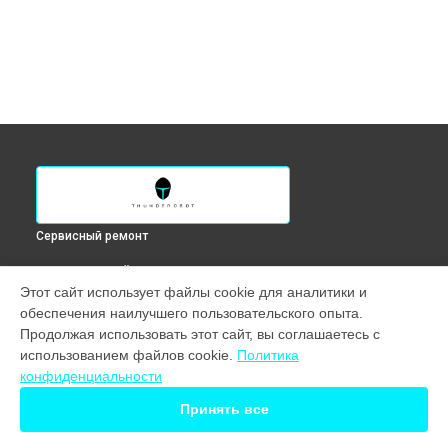
Сервисный ремонт
ВЫБЕРИ СВОЙ ГОРОД
Этот сайт использует файлы cookie для аналитики и
Замена HDMI порта монитора Silver Wing LQ27F165L
обеспечения наилучшего пользовательского опыта.
Thunderobot в
Краснодаре
Продолжая использовать этот сайт, вы соглашаетесь с
Замена HDMI порта монитора Silver Wing LQ27F165L
использованием файлов cookie.
Политика
Thunderobot в
Ростове-на-Дону
конфиденциальности
Замена HDMI порта монитора Silver Wing LQ27F165L
Thunderobot в
Нижнем Новгороде
Принять все
Замена HDMI порта монитора Silver Wing LQ27F165L
Thunderobot в
Новосибирске