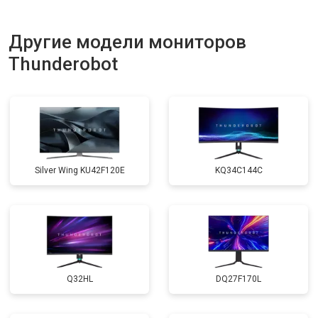
Другие модели мониторов
Thunderobot
Silver Wing KU42F120E
KQ34C144C
Q32HL
DQ27F170L