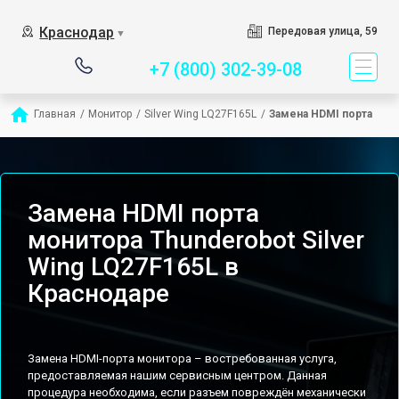
Сервисный центр спе
Краснодар
Передовая улица, 59
▼
+7 (800) 302-39-08
Главная
/
Монитор
/
Silver Wing LQ27F165L
/
Замена HDMI порта
Замена HDMI порта
монитора Thunderobot Silver
Wing LQ27F165L в
Краснодаре
Замена HDMI-порта монитора – востребованная услуга,
предоставляемая нашим сервисным центром. Данная
процедура необходима, если разъем повреждён механически