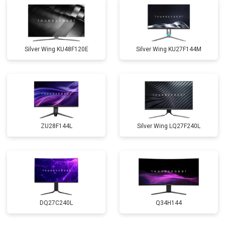
Silver Wing KU48F120E
Silver Wing KU27F144M
ZU28F144L
Silver Wing LQ27F240L
DQ27C240L
Q34H144