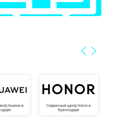
ентр Huawei в
Сервисный центр Honor в
Сервисный ц
нодаре
Краснодаре
Крас