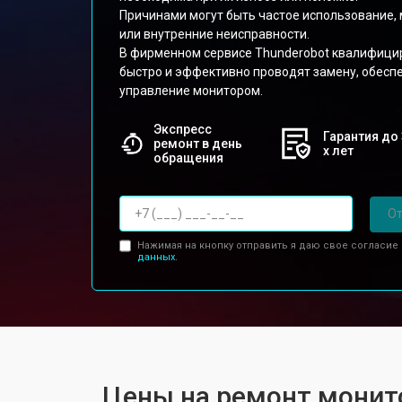
Причинами могут быть частое использование,
или внутренние неисправности.
В фирменном сервисе Thunderobot квалифиц
быстро и эффективно проводят замену, обесп
управление монитором.
Экспресс
Гарантия до 
ремонт в день
х лет
обращения
От
Нажимая на кнопку отправить я даю свое согласие
данных.
Цены на ремонт монит