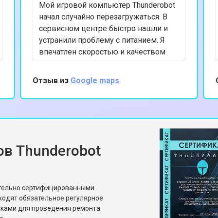
Мой игровой компьютер Thunderobot
начал случайно перезагружаться. В
сервисном центре быстро нашли и
устранили проблему с питанием. Я
впечатлен скоростью и качеством
обслуживания. Мой компьютер
теперь работает безупречно.
Отзыв из
Google maps
Отличный сервис, который я
рекомендую всем владельцам
техники Thunderobot.
в Thunderobot
ительно сертифицированными
ходят обязательное регулярное
сками для проведения ремонта