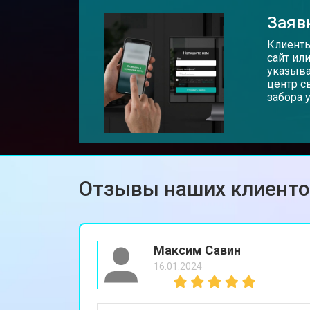
Заяв
Клиенты
сайт ил
указыва
центр с
забора 
Отзывы наших клиент
Максим Савин
16.01.2024