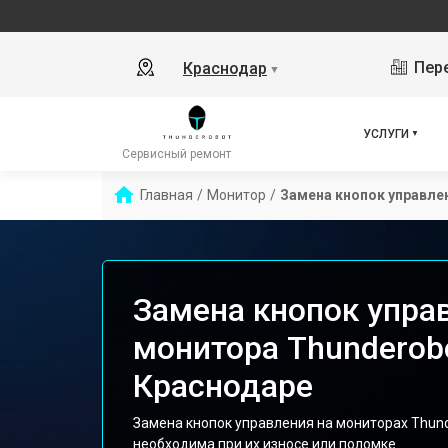
Пере
Краснодар
▼
УСЛУГИ
Сервисный ремонт
Главная
/
Монитор
/
Замена кнопок управле
Замена кнопок упра
монитора Thunderob
Краснодаре
Замена кнопок управления на мониторах Thund
необходима при их износе или поломке.