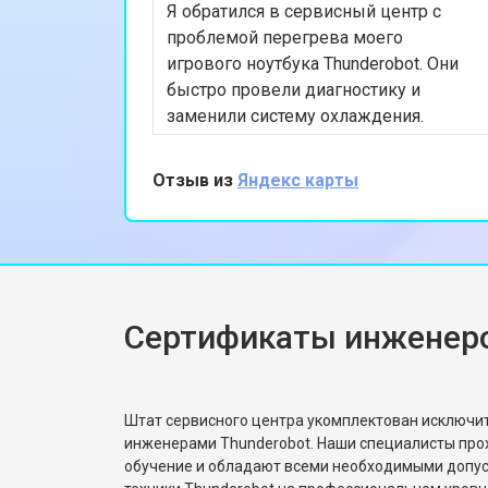
Я обратился в сервисный центр с
проблемой перегрева моего
игрового ноутбука Thunderobot. Они
быстро провели диагностику и
заменили систему охлаждения.
Ремонт был выполнен в тот же день,
что очень удобно. Теперь ноутбук
Отзыв из
Яндекс карты
работает отлично, и я могу снова
наслаждаться играми. Спасибо за
профессиональный подход и
быструю работу!
Сертификаты инженеро
Штат сервисного центра укомплектован исключ
инженерами Thunderobot. Наши специалисты про
обучение и обладают всеми необходимыми допу