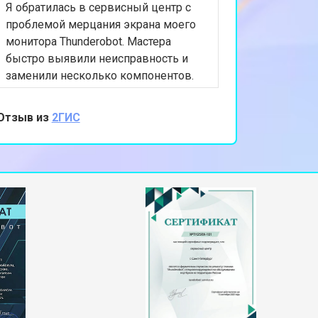
Я обратилась в сервисный центр с
проблемой мерцания экрана моего
монитора Thunderobot. Мастера
быстро выявили неисправность и
заменили несколько компонентов.
Ремонт был выполнен в течение дня,
и теперь монитор работает идеально.
Отзыв из
2ГИС
Я очень довольна качеством
обслуживания и вниманием к
деталям. Спасибо за вашу работу!