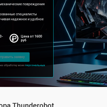
 механические повреждения
ированные специалисты
ечивая надежное и удобное
3-
Цена от 1600
руб
править заявку
 на обработку моих
персональных
ора Thunderobot