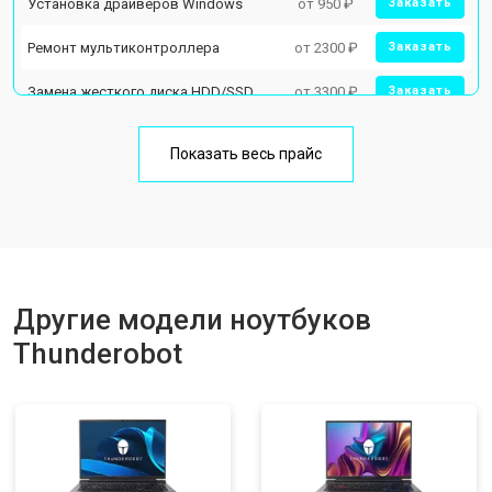
Установка драйверов Windows
от 950 ₽
Заказать
Ремонт мультиконтроллера
от 2300 ₽
Заказать
Замена жесткого диска HDD/SSD
от 3300 ₽
Заказать
Замена разъема HDMI
от 3800 ₽
Заказать
Показать весь прайс
Замена тачпада
от 1500 ₽
Заказать
Замена клавиатуры
от 2900 ₽
Заказать
Замена аккумулятора
от 1200 ₽
Заказать
Замена материнской платы
от 2300 ₽
Другие модели ноутбуков
Заказать
Thunderobot
Замена матрицы
от 2300 ₽
Заказать
Замена Wi-Fi
от 2200 ₽
Заказать
Ремонт цепи питания
от 3500 ₽
Заказать
Замена USB порта
от 2200 ₽
Заказать