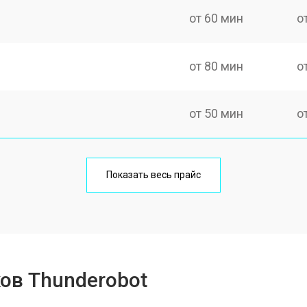
от 60 мин
о
от 80 мин
о
от 50 мин
о
от 60 мин
о
Показать весь прайс
от 80 мин
о
от 40 мин
о
ов Thunderobot
от 80 мин
о