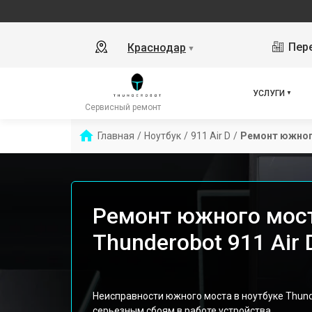
Пере
Краснодар
▼
УСЛУГИ
Сервисный ремонт
Главная
/
Ноутбук
/
911 Air D
/
Ремонт южног
Ремонт южного мост
Thunderobot 911 Air
Неисправности южного моста в ноутбуке Thunde
серьезным сбоям в работе устройства.