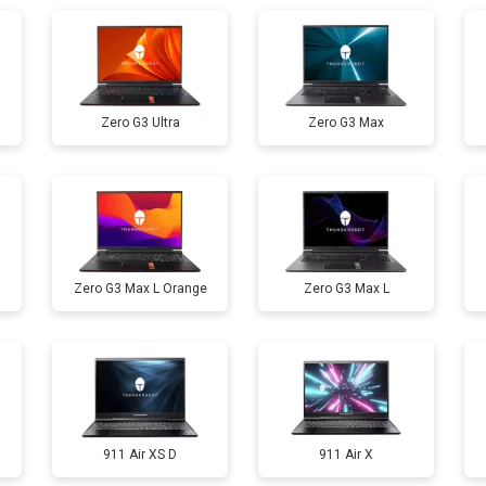
от 60 мин
о
Zero G3 Ultra
Zero G3 Max
от 110 мин
о
от 50 мин
о
Zero G3 Max L Orange
Zero G3 Max L
от 90 мин
о
от 40 мин
о
от 80 мин
о
911 Air XS D
911 Air X