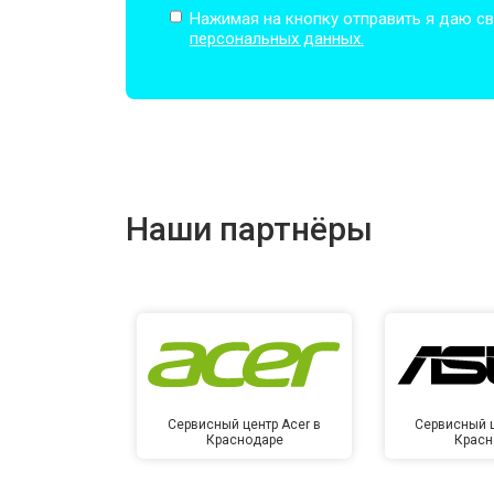
Нажимая на кнопку отправить я даю св
персональных данных.
Замена оперативной памяти
Прошивка BIOS
Наши партнёры
Замена северного моста
Ремонт петель
Сервисный центр Acer в
Сервисный ц
Краснодаре
Красн