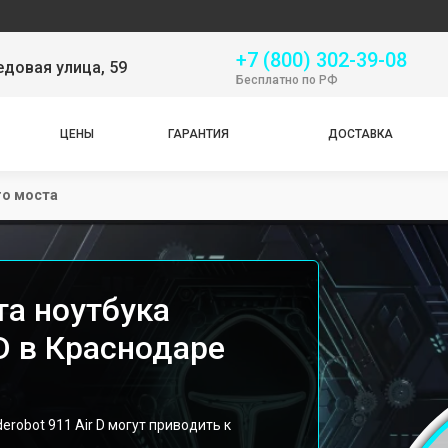
Серв
+7 (800) 302-39-08
довая улица, 59
Бесплатно по РФ
ЦЕНЫ
ГАРАНТИЯ
ДОСТАВКА
о моста
а ноутбука
 D в Краснодаре
robot 911 Air D могут приводить к