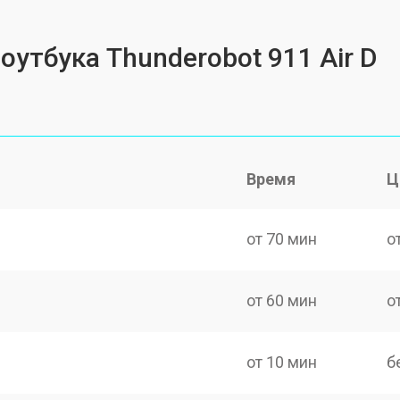
оутбука Thunderobot 911 Air D
Время
Ц
от 70 мин
о
от 60 мин
о
от 10 мин
б