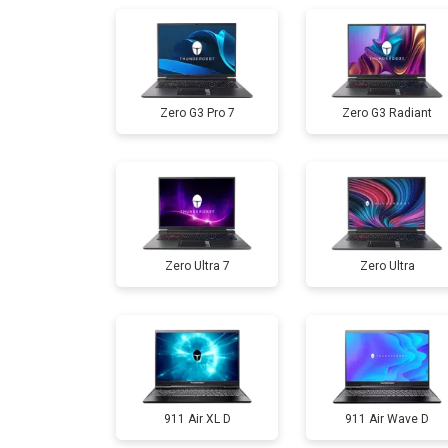
Замена жесткого диска HDD/SSD
Zero G3 Pro 7
Zero G3 Radiant
Замена разъема HDMI
Замена тачпада
Zero Ultra 7
Zero Ultra
Замена клавиатуры
Замена аккумулятора
Замена материнской платы
911 Air XL D
911 Air Wave D