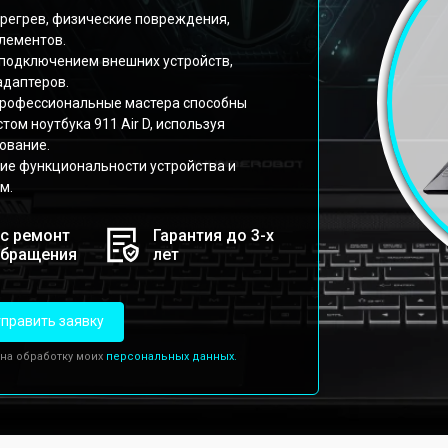
ерегрев, физические повреждения,
элементов.
 подключением внешних устройств,
адаптеров.
профессиональные мастера способны
ом ноутбука 911 Air D, используя
ование.
ие функциональности устройства и
м.
с ремонт
Гарантия до 3-х
обращения
лет
править заявку
 на обработку моих
персональных данных.