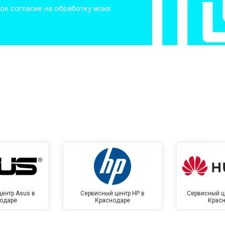
ое согласие на обработку моих
от 50 мин
о
от 50 мин
о
от 100 мин
о
от 70 мин
о
ентр Asus в
Сервисный центр HP в
Сервисный ц
одаре
Краснодаре
Крас