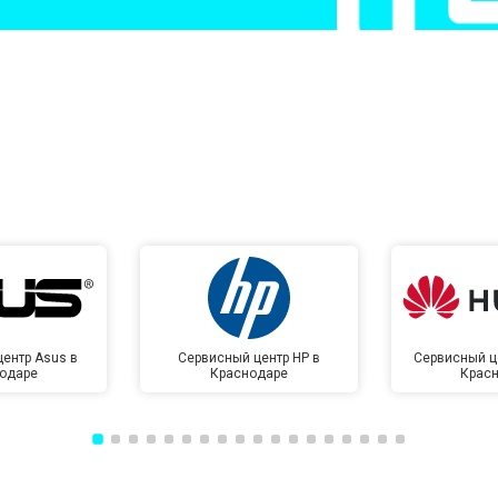
от 60 мин
о
от 50 мин
о
от 100 мин
о
от 70 мин
о
ентр Asus в
Сервисный центр HP в
Сервисный ц
одаре
Краснодаре
Крас