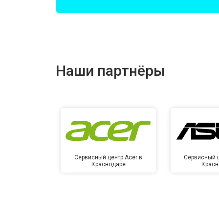
Замена микрофона
Прошивка BIOS
Наши партнёры
Замена северного моста
Ремонт петель
Сервисный центр Acer в
Сервисный ц
Краснодаре
Красн