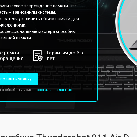
 физическое повреждение памяти, что
астым зависаниям системы.
зователя увеличить объём памяти для
риложениями.
профессиональные мастера способны
ативной памяти.
с ремонт
Гарантия до 3-х
обращения
лет
править заявку
 на обработку моих
персональных данных.