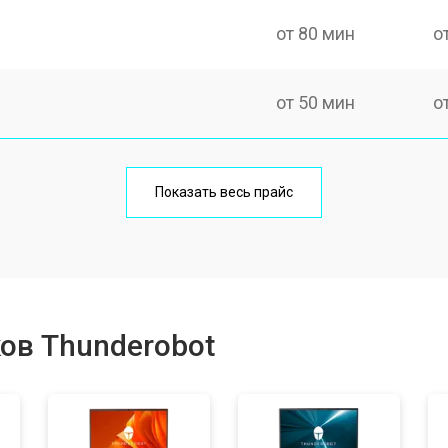
от 80 мин
о
от 50 мин
о
от 100 мин
о
Показать весь прайс
от 60 мин
о
от 80 мин
о
ов Thunderobot
от 40 мин
о