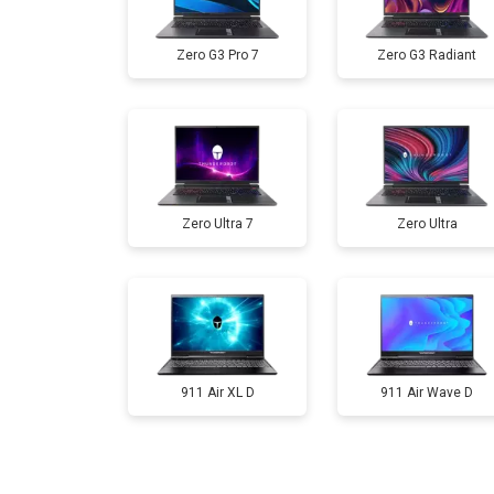
Ремонт мультиконтроллера
Zero G3 Pro 7
Zero G3 Radiant
Замена жесткого диска HDD/SSD
Замена разъема HDMI
Zero Ultra 7
Zero Ultra
Замена тачпада
Замена клавиатуры
Замена аккумулятора
911 Air XL D
911 Air Wave D
Замена материнской платы