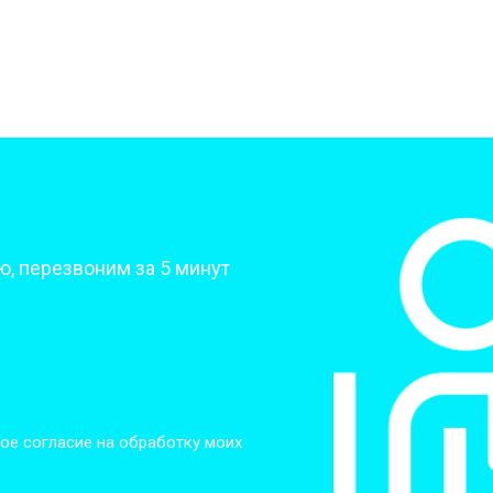
от 50 мин
о
от 70 мин
о
от 70 мин
о
?
, перезвоним за 5 минут
от 70 мин
о
от 50 мин
о
от 80 мин
о
ое согласие на обработку моих