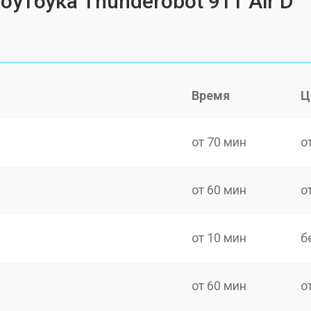
оутбука Thunderobot 911 Air D
Время
Ц
от 70 мин
о
от 60 мин
о
от 10 мин
б
от 60 мин
о