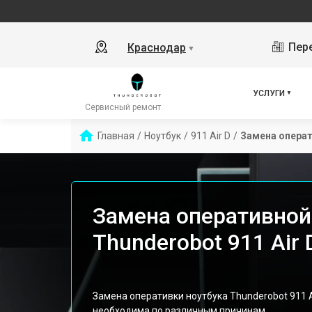
Пере
Краснодар
▼
УСЛУГИ
Сервисный ремонт
Главная
/
Ноутбук
/
911 Air D
/
Замена опера
Замена оперативной
Thunderobot 911 Air
Замена оперативки ноутбука Thunderobot 911 
необходима по различным причинам.