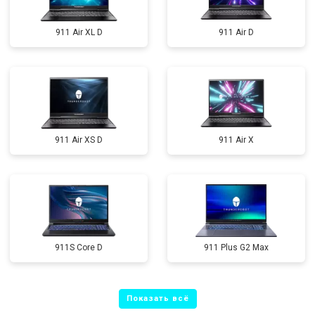
911 Air XL D
911 Air D
911 Air XS D
911 Air X
911S Core D
911 Plus G2 Max