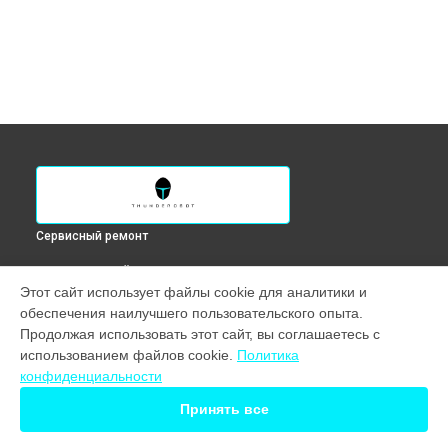
Сервисный ремонт
ВЫБЕРИ СВОЙ ГОРОД
Этот сайт использует файлы cookie для аналитики и
Ремонт петель ноутбука 911 Air Wave D Thunderobot в
обеспечения наилучшего пользовательского опыта.
Краснодаре
Продолжая использовать этот сайт, вы соглашаетесь с
Ремонт петель ноутбука 911 Air Wave D Thunderobot в
использованием файлов cookie.
Политика
Ростове-на-Дону
конфиденциальности
Ремонт петель ноутбука 911 Air Wave D Thunderobot в
Нижнем Новгороде
Принять все
Ремонт петель ноутбука 911 Air Wave D Thunderobot в
Новосибирске