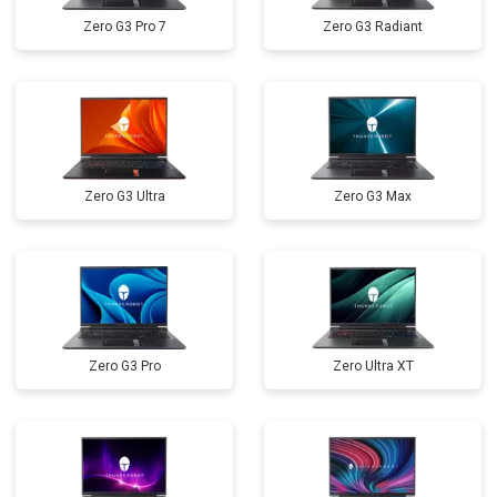
Zero G3 Pro 7
Zero G3 Radiant
Замена звуковой карты
от 1700 ₽
Заказать
Замена кулера
от 2600 ₽
Заказать
Замена микрофона
от 2600 ₽
Заказать
Замена оперативной памяти
от 1100 ₽
Заказать
Zero G3 Ultra
Zero G3 Max
Прошивка BIOS
от 1500 ₽
Заказать
Замена северного моста
от 3500 ₽
Заказать
Zero G3 Pro
Zero Ultra XT