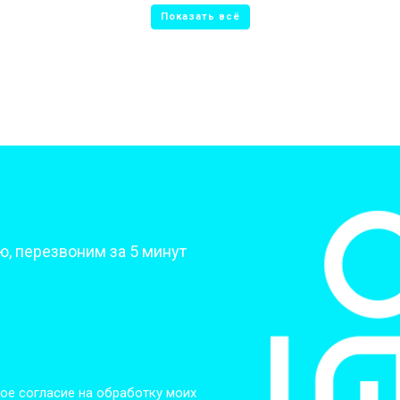
от 80 мин
о
от 50 мин
о
от 70 мин
о
от 70 мин
о
?
, перезвоним за 5 минут
от 70 мин
о
от 50 мин
о
от 80 мин
о
ое согласие на обработку моих