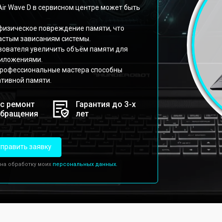
Air Wave D в сервисном центре может быть
 физическое повреждение памяти, что
астым зависаниям системы.
зователя увеличить объём памяти для
риложениями.
профессиональные мастера способны
ативной памяти.
с ремонт
Гарантия до 3-х
обращения
лет
править заявку
 на обработку моих
персональных данных.