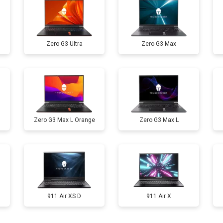
от 80 мин
о
Zero G3 Ultra
Zero G3 Max
от 60 мин
о
от 110 мин
о
Zero G3 Max L Orange
Zero G3 Max L
от 50 мин
о
от 90 мин
о
от 40 мин
о
911 Air XS D
911 Air X