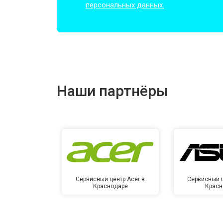
персональных данных.
Замена микрофона
Прошивка BIOS
Наши партнёры
Замена северного моста
Ремонт петель
Сервисный центр Acer в
Сервисный ц
Краснодаре
Красн