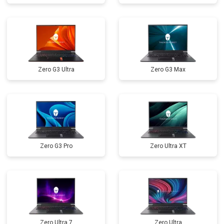
Замена микрофона
от 2600 ₽
Заказать
Замена оперативной памяти
от 1100 ₽
Заказать
Прошивка BIOS
от 1500 ₽
Заказать
Zero G3 Ultra
Zero G3 Max
Замена северного моста
от 3500 ₽
Заказать
Ремонт петель
от 3990 ₽
Заказать
Zero G3 Pro
Zero Ultra XT
Zero Ultra 7
Zero Ultra