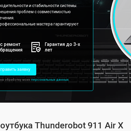
водительности и стабильности системы.
решения проблем с совместимостью
ечения.
профессиональные мастера гарантируют
с ремонт
Гарантия до 3-х
обращения
лет
править заявку
 на обработку моих
персональных данных.
оутбука Thunderobot 911 Air X