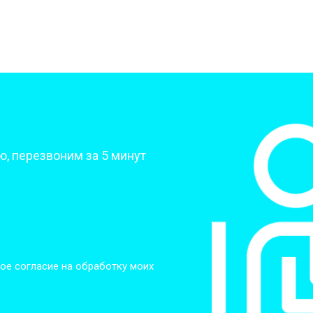
от 50 мин
о
от 70 мин
о
от 70 мин
о
?
, перезвоним за 5 минут
от 70 мин
о
от 50 мин
о
от 80 мин
о
ое согласие на обработку моих
от 60 мин
о