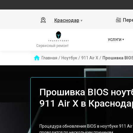
Пере
Краснодар
▼
УСЛУГИ
Сервисный ремонт
Главная
/
Ноутбук
/
911 Air X
/
Прошивка BIO
Прошивка BIOS ноут
911 Air X в Краснода
Процедура обновления BIOS в ноутбуке 911 Air
проводится по нескольким причинам.