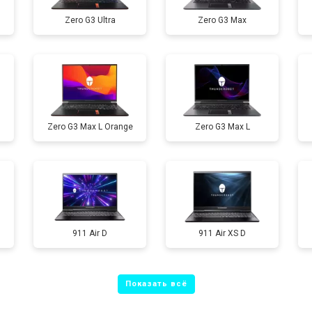
Zero G3 Ultra
Zero G3 Max
от 60 мин
о
от 110 мин
о
Zero G3 Max L Orange
Zero G3 Max L
от 50 мин
о
от 90 мин
о
от 40 мин
о
911 Air D
911 Air XS D
от 80 мин
о