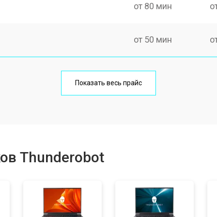
от 80 мин
о
от 50 мин
о
от 100 мин
о
Показать весь прайс
от 60 мин
о
от 80 мин
о
ов Thunderobot
от 40 мин
о
от 80 мин
о