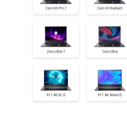
Zero G3 Pro 7
Zero G3 Radiant
Замена жесткого диска HDD/SSD
Замена разъема HDMI
Zero Ultra 7
Zero Ultra
Замена тачпада
Замена клавиатуры
Замена аккумулятора
911 Air XL D
911 Air Wave D
Замена материнской платы