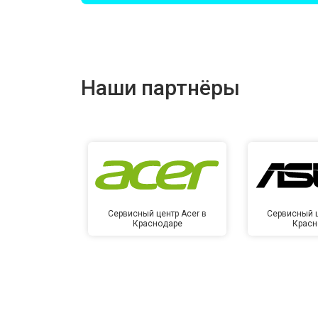
Замена оперативной памяти
Наши партнёры
Замена северного моста
Ремонт петель
Сервисный центр Acer в
Сервисный ц
Краснодаре
Красн