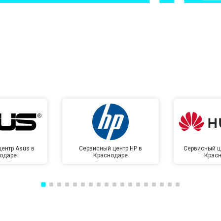
от 50 мин
о
от 100 мин
о
от 70 мин
о
ентр Asus в
Сервисный центр HP в
Сервисный ц
одаре
Краснодаре
Крас