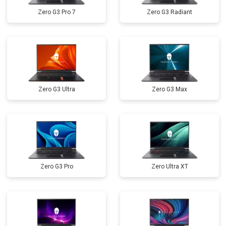
Zero G3 Pro 7
Zero G3 Radiant
Замена звуковой карты
от 1700 ₽
Заказать
Замена кулера
от 2600 ₽
Заказать
Замена микрофона
от 2600 ₽
Заказать
Замена оперативной памяти
от 1100 ₽
Заказать
Zero G3 Ultra
Zero G3 Max
Прошивка BIOS
от 1500 ₽
Заказать
Замена северного моста
от 3500 ₽
Заказать
Zero G3 Pro
Zero Ultra XT