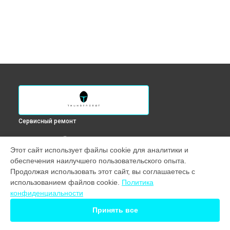
Сервисный ремонт
ВЫБЕРИ СВОЙ ГОРОД
Этот сайт использует файлы cookie для аналитики и
Ремонт петель ноутбука 911 Air X Thunderobot в
обеспечения наилучшего пользовательского опыта.
Краснодаре
Продолжая использовать этот сайт, вы соглашаетесь с
Ремонт петель ноутбука 911 Air X Thunderobot в
Ростове-
использованием файлов cookie.
Политика
на-Дону
конфиденциальности
Ремонт петель ноутбука 911 Air X Thunderobot в
Нижнем
Новгороде
Принять все
Ремонт петель ноутбука 911 Air X Thunderobot в
Новосибирске