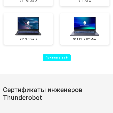
911 Air XS D
911 Air X
911S Core D
911 Plus G2 Max
Сертификаты инженеров
Thunderobot