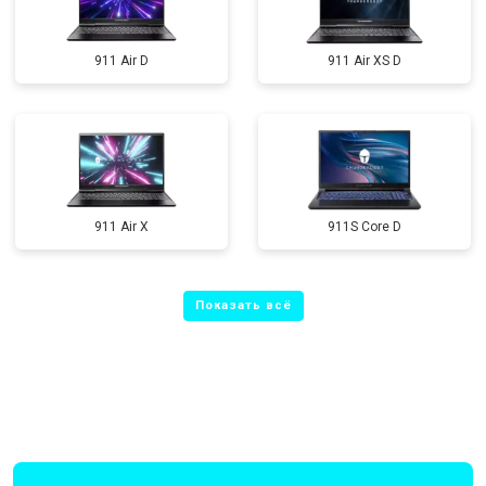
911 Air D
911 Air XS D
911 Air X
911S Core D