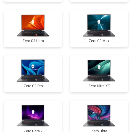
Замена микрофона
от 2600 ₽
Заказать
Замена оперативной памяти
от 1100 ₽
Заказать
Прошивка BIOS
от 1500 ₽
Заказать
Zero G3 Ultra
Zero G3 Max
Замена северного моста
от 3500 ₽
Заказать
Ремонт петель
от 3990 ₽
Заказать
Zero G3 Pro
Zero Ultra XT
Zero Ultra 7
Zero Ultra