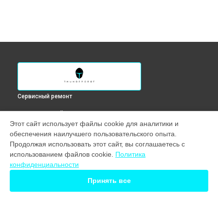
Сервисный ремонт
ВЫБЕРИ СВОЙ ГОРОД
Этот сайт использует файлы cookie для аналитики и
Замена клавиатуры ноутбука 911 Air XL D Thunderobot в
обеспечения наилучшего пользовательского опыта.
Краснодаре
Продолжая использовать этот сайт, вы соглашаетесь с
Замена клавиатуры ноутбука 911 Air XL D Thunderobot в
использованием файлов cookie.
Политика
Ростове-на-Дону
конфиденциальности
Замена клавиатуры ноутбука 911 Air XL D Thunderobot в
Нижнем Новгороде
Принять все
Замена клавиатуры ноутбука 911 Air XL D Thunderobot в
Новосибирске
Замена клавиатуры ноутбука 911 Air XL D Thunderobot в
Екатеринбурге