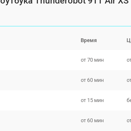
оутбука Thunderobot 911 Air XS
Время
Ц
от 70 мин
о
от 60 мин
о
от 15 мин
б
от 60 мин
о