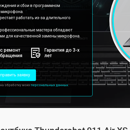
реждения и сбои в программном
 микрофона.
рестаёт работать из-за длительного
профессиональные мастера обладают
ми для качественной замены микрофона.
с ремонт
Гарантия до 3-х
обращения
лет
править заявку
 на обработку моих
персональных данных.