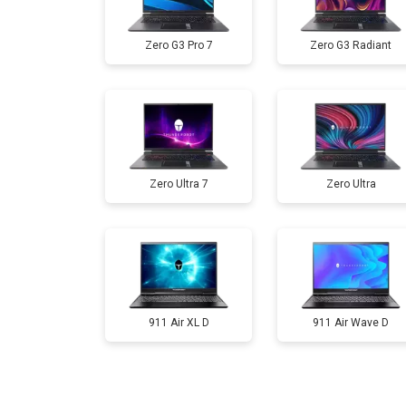
Ремонт мультиконтроллера
Zero G3 Pro 7
Zero G3 Radiant
Замена жесткого диска HDD/SSD
Замена разъема HDMI
Zero Ultra 7
Zero Ultra
Замена тачпада
Замена клавиатуры
Замена аккумулятора
911 Air XL D
911 Air Wave D
Замена материнской платы