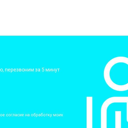
от 50 мин
о
от 70 мин
о
от 70 мин
о
?
, перезвоним за 5 минут
от 70 мин
о
от 50 мин
о
от 80 мин
о
ое согласие на обработку моих