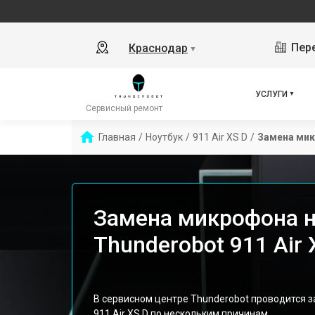
Пере
Краснодар
▼
УСЛУГИ
Сервисный ремонт
Главная
/
Ноутбук
/
911 Air XS D
/
Замена ми
Замена микрофона н
Thunderobot 911 Air
В сервисном центре Thunderobot проводится 
911 Air XS D по нескольким причинам.