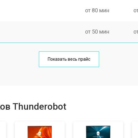
от 80 мин
о
от 50 мин
о
от 100 мин
о
Показать весь прайс
от 60 мин
о
от 80 мин
о
ов Thunderobot
от 40 мин
о