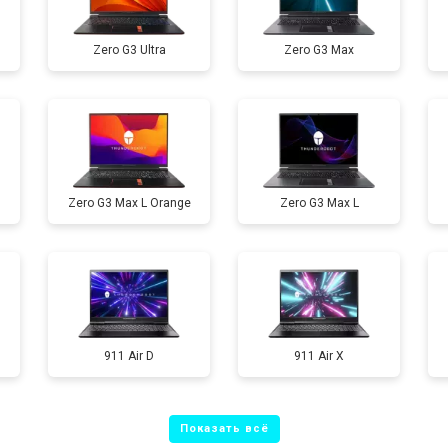
от 80 мин
о
Zero G3 Ultra
Zero G3 Max
от 60 мин
о
от 110 мин
о
Zero G3 Max L Orange
Zero G3 Max L
от 50 мин
о
от 90 мин
о
от 40 мин
о
911 Air D
911 Air X
от 80 мин
о