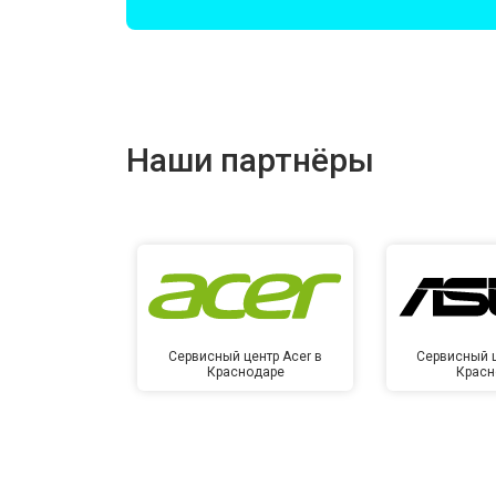
Замена оперативной памяти
Прошивка BIOS
Наши партнёры
Замена северного моста
Ремонт петель
Сервисный центр Acer в
Сервисный ц
Краснодаре
Красн