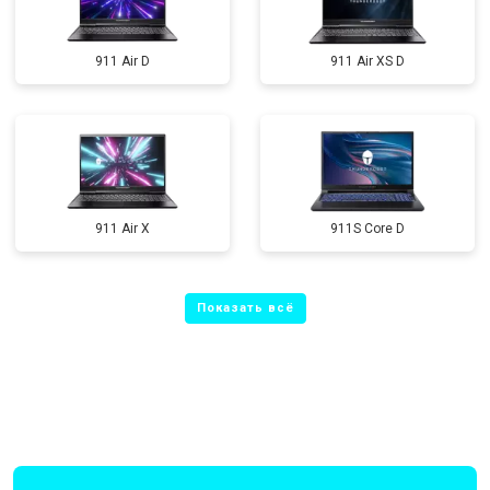
911 Air D
911 Air XS D
911 Air X
911S Core D