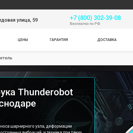
Сер
+7 (800) 302-39-08
довая улица, 59
Бесплатно по РФ
ЦЕНЫ
ГАРАНТИЯ
ДОСТАВКА
петель
ука Thunderobot
аснодаре
износа шарнирного узла, деформации
постоянных вибраций, и техника при таких