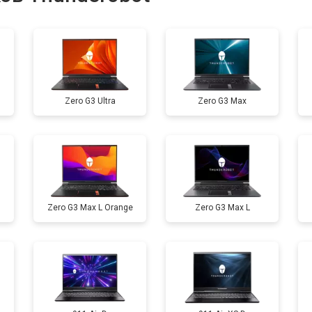
от 40 мин
о
от 80 мин
о
Zero G3 Ultra
Zero G3 Max
от 60 мин
о
от 110 мин
о
Zero G3 Max L Orange
Zero G3 Max L
от 50 мин
о
от 90 мин
о
от 40 мин
о