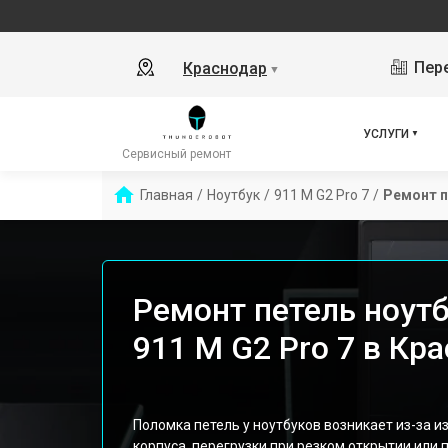
Пере
Краснодар
▼
УСЛУГИ
Сервисный ремонт
Главная
/
Ноутбук
/
911 M G2 Pro 7
/
Ремонт 
Ремонт петель ноутб
911 M G2 Pro 7 в Кр
Поломка петель у ноутбуков возникает из-за 
корпуса, перегрузки при резком открытии или 