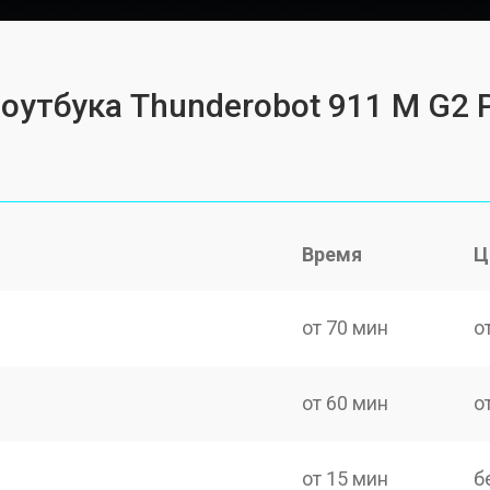
оутбука Thunderobot 911 M G2 P
Время
Ц
от 70 мин
о
от 60 мин
о
от 15 мин
б