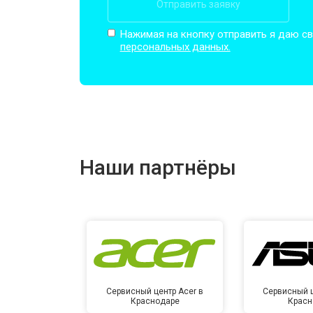
Отправить заявку
Замена кулера
Нажимая на кнопку отправить я даю св
персональных данных.
Замена микрофона
Замена оперативной памяти
Наши партнёры
Прошивка BIOS
Замена северного моста
Сервисный центр Acer в
Сервисный ц
Краснодаре
Красн