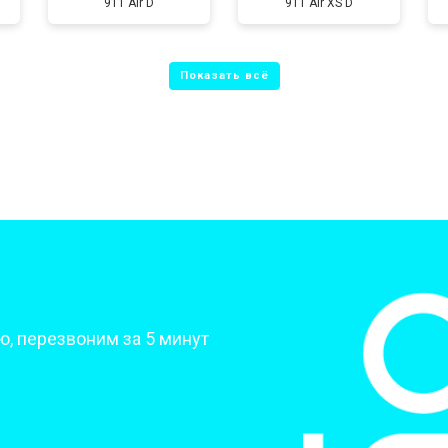
911 Air D
911 Air XS D
от 80 мин
о
от 50 мин
о
от 70 мин
о
от 70 мин
о
?
, перезвоним за 5 минут
от 70 мин
о
от 50 мин
о