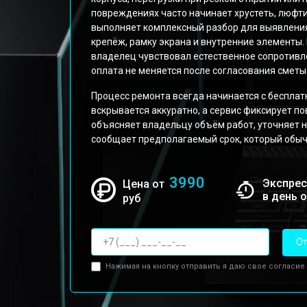
повреждениях часто начинает хрустеть, люфти
выполняет комплексный разбор для выявления
крепёж, рамку экрана и внутренние элементы.
владелец чувствовал естественное сопротивле
оплата не меняется после согласования сметы
Процесс ремонта всегда начинается с бесплат
вскрывается аккуратно, а сервис фиксирует п
объясняет владельцу объём работ, уточняет
сообщает предполагаемый срок, который обычн
3990
Экспрес
Цена от
в день 
руб
От
Нажимая на кнопку отправить я даю свое согласие