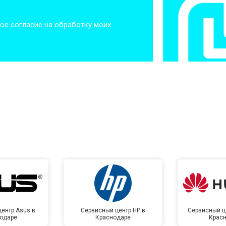
от 80 мин
о
ое согласие на обработку моих
от 60 мин
о
от 50 мин
о
от 50 мин
о
от 100 мин
о
ентр Asus в
Сервисный центр HP в
Сервисный ц
одаре
Краснодаре
Крас