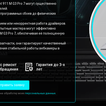
t 911 M G3 Pro 7 могут существенно
елей.
 программных сбоев до физических
ием или некорректная работа драйверов.
опытные мастера могут эффективно
M G3 Pro 7, обеспечивая её полноценную
запчасти, они гарантируют качественный
чения стабильной работы вебкамеры в
с ремонт
Гарантия до 3-х
обращения
лет
править заявку
 на обработку моих
персональных данных.