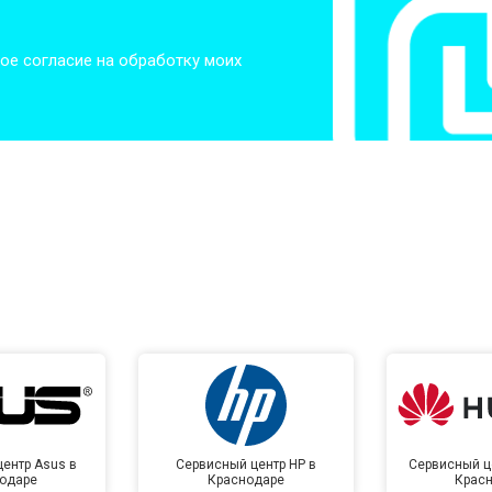
от 60 мин
о
ое согласие на обработку моих
от 50 мин
о
от 50 мин
о
от 100 мин
о
от 70 мин
о
ентр Asus в
Сервисный центр HP в
Сервисный ц
одаре
Краснодаре
Крас