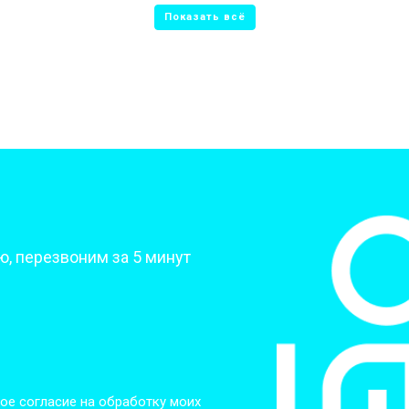
от 50 мин
о
от 70 мин
о
от 70 мин
о
от 70 мин
о
?
, перезвоним за 5 минут
от 50 мин
о
от 80 мин
о
от 60 мин
о
ое согласие на обработку моих