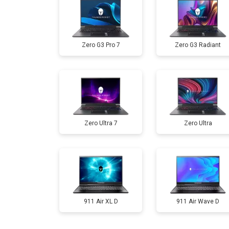
Замена жесткого диска HDD/SSD
Zero G3 Pro 7
Zero G3 Radiant
Замена разъема HDMI
Замена тачпада
Zero Ultra 7
Zero Ultra
Замена клавиатуры
Замена аккумулятора
Замена материнской платы
911 Air XL D
911 Air Wave D