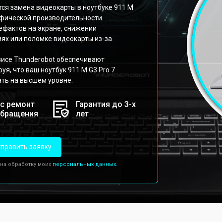
ся замена видеокарты в ноутбуке 911 M
афической производительности.
ефактов на экране, снижении
ях или поломке видеокарты из-за
исе Thunderobot обеспечивают
я, что ваш ноутбук 911 M G3 Pro 7
ать на высшем уровне.
с ремонт
Гарантия до 3-х
обращения
лет
править заявку
 на обработку моих
персональных данных.