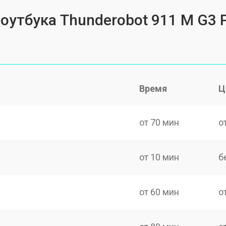
оутбука Thunderobot 911 M G3 P
Время
Ц
от 70 мин
о
от 10 мин
б
от 60 мин
о