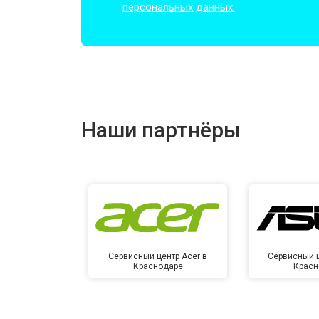
персональных данных.
Замена оперативной памяти
Прошивка BIOS
Наши партнёры
Замена северного моста
Ремонт петель
Сервисный центр Acer в
Сервисный ц
Краснодаре
Красн