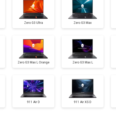
от 60 мин
о
Zero G3 Ultra
Zero G3 Max
от 110 мин
о
от 50 мин
о
Zero G3 Max L Orange
Zero G3 Max L
от 90 мин
о
от 40 мин
о
от 80 мин
о
911 Air D
911 Air XS D