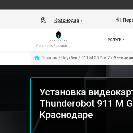
Пере
Краснодар
▼
УСЛУГИ
Сервисный ремонт
Главная
/
Ноутбук
/
911 M G3 Pro 7
/
Установ
Установка видеокар
Thunderobot 911 M G
Краснодаре