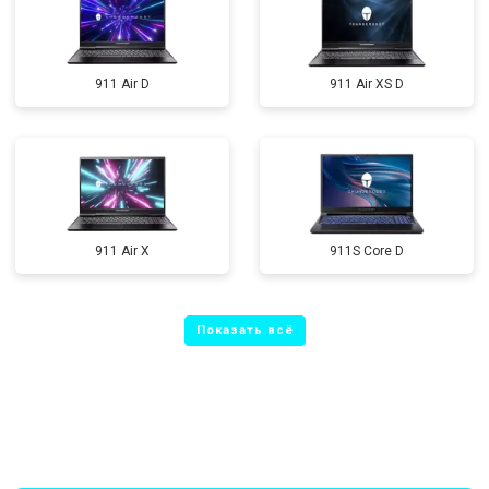
911 Air D
911 Air XS D
911 Air X
911S Core D