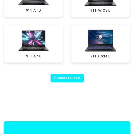
911 Air D
911 Air XS D
911 Air X
911S Core D