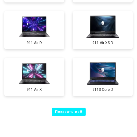
911 Air D
911 Air XS D
911 Air X
911S Core D