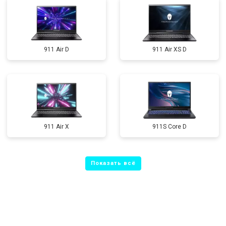
911 Air D
911 Air XS D
911 Air X
911S Core D