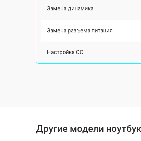
Замена динамика
Замена разъема питания
Настройка ОС
Ремонт южного моста
Замена шлейфа
Ремонт вебкамеры
Другие модели ноутбук
Установка драйверов Windows