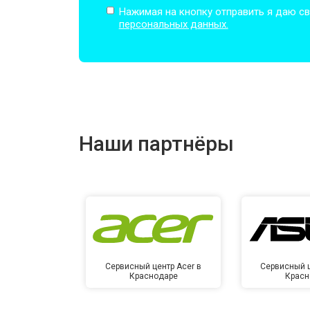
Нажимая на кнопку отправить я даю св
персональных данных.
Замена оперативной памяти
Прошивка BIOS
Наши партнёры
Замена северного моста
Ремонт петель
Сервисный центр Acer в
Сервисный ц
Краснодаре
Красн