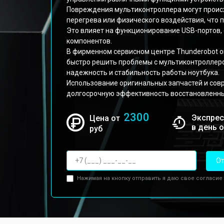
Повреждения мультиконтроллера могут происх
перегрева или физического воздействия, что п
Это влияет на функционирование USB-портов, 
компонентов.
В фирменном сервисном центре Thunderobot о
быстро решить проблемы с мультиконтроллеро
надежность и стабильность работы ноутбука.
Использование оригинальных запчастей и сов
долгосрочную эффективность восстановленны
2300
Экспрес
Цена от
в день 
руб
От
Нажимая на кнопку отправить я даю свое согласие