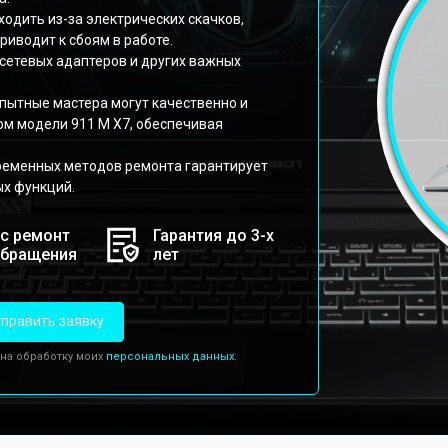
одить из-за электрических скачков,
риводит к сбоям в работе.
сетевых адаптеров и других важных
пытные мастера могут качественно и
м модели 911 M X7, обеспечивая
ременных методов ремонта гарантирует
х функций.
с ремонт
Гарантия до 3-х
обращения
лет
править заявку
 на обработку моих
персональных данных.