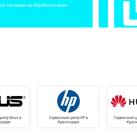
ое согласие на обработку моих
от 50 мин
о
от 50 мин
о
от 100 мин
о
от 70 мин
о
ентр Asus в
Сервисный центр HP в
Сервисный ц
одаре
Краснодаре
Крас