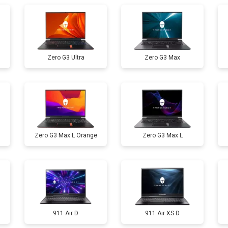
от 60 мин
о
Zero G3 Ultra
Zero G3 Max
от 110 мин
о
от 50 мин
о
Zero G3 Max L Orange
Zero G3 Max L
от 90 мин
о
от 40 мин
о
от 80 мин
о
911 Air D
911 Air XS D