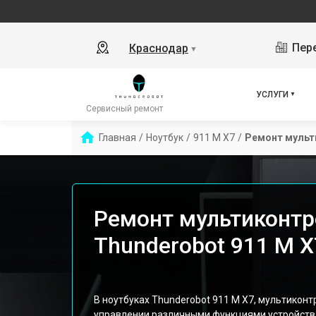
Пере
Краснодар
▼
УСЛУГИ
Сервисный ремонт
Главная
/
Ноутбук
/
911 M X7
/
Ремонт мульт
Ремонт мультиконтр
Thunderobot 911 M X
В ноутбуках Thunderobot 911 M X7, мультикон
управлении различными функциями устройств