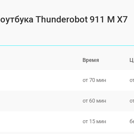
ноутбука Thunderobot 911 M X7
Время
Ц
от 70 мин
о
от 60 мин
о
от 15 мин
б