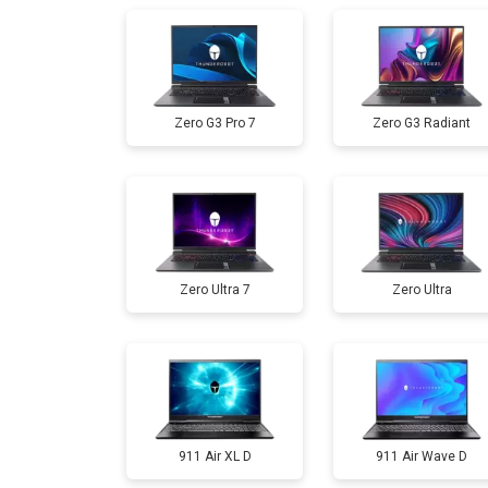
Замена жесткого диска HDD/SSD
Zero G3 Pro 7
Zero G3 Radiant
Замена разъема HDMI
Замена тачпада
Zero Ultra 7
Zero Ultra
Замена клавиатуры
Замена аккумулятора
Замена материнской платы
911 Air XL D
911 Air Wave D