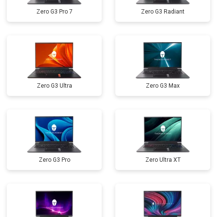
Zero G3 Pro 7
Zero G3 Radiant
Замена звуковой карты
от 1700 ₽
Заказать
Замена кулера
от 2600 ₽
Заказать
Замена микрофона
от 2600 ₽
Заказать
Замена оперативной памяти
от 1100 ₽
Заказать
Zero G3 Ultra
Zero G3 Max
Прошивка BIOS
от 1500 ₽
Заказать
Замена северного моста
от 3500 ₽
Заказать
Zero G3 Pro
Zero Ultra XT