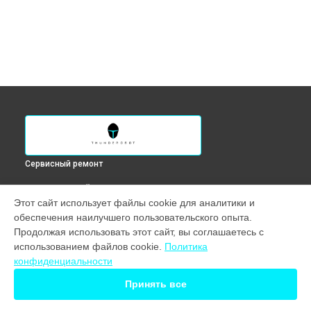
Сервисный ремонт
ВЫБЕРИ СВОЙ ГОРОД
Этот сайт использует файлы cookie для аналитики и
Ремонт петель ноутбука 911 M X7 Thunderobot в
обеспечения наилучшего пользовательского опыта.
Краснодаре
Продолжая использовать этот сайт, вы соглашаетесь с
Ремонт петель ноутбука 911 M X7 Thunderobot в
Ростове-
использованием файлов cookie.
Политика
на-Дону
конфиденциальности
Ремонт петель ноутбука 911 M X7 Thunderobot в
Нижнем
Новгороде
Принять все
Ремонт петель ноутбука 911 M X7 Thunderobot в
Новосибирске