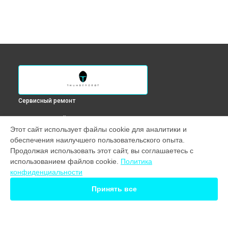
Сервисный ремонт
ВЫБЕРИ СВОЙ ГОРОД
Этот сайт использует файлы cookie для аналитики и
Замена клавиатуры ноутбука 911 M X7 Thunderobot в
обеспечения наилучшего пользовательского опыта.
Ростове-на-Дону
Продолжая использовать этот сайт, вы соглашаетесь с
Замена клавиатуры ноутбука 911 M X7 Thunderobot в
использованием файлов cookie.
Политика
Нижнем Новгороде
конфиденциальности
Замена клавиатуры ноутбука 911 M X7 Thunderobot в
Новосибирске
Принять все
Замена клавиатуры ноутбука 911 M X7 Thunderobot в
Екатеринбурге
Замена клавиатуры ноутбука 911 M X7 Thunderobot в
Казани