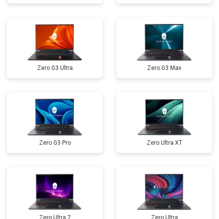
Замена микрофона
от 2600 ₽
Заказать
Замена оперативной памяти
от 1100 ₽
Заказать
Прошивка BIOS
от 1500 ₽
Заказать
Zero G3 Ultra
Zero G3 Max
Замена северного моста
от 3500 ₽
Заказать
Ремонт петель
от 3990 ₽
Заказать
Zero G3 Pro
Zero Ultra XT
Zero Ultra 7
Zero Ultra