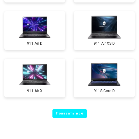
911 Air D
911 Air XS D
911 Air X
911S Core D