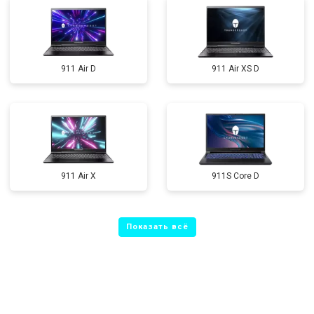
911 Air D
911 Air XS D
911 Air X
911S Core D