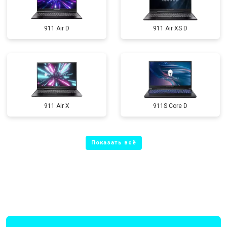
911 Air D
911 Air XS D
911 Air X
911S Core D