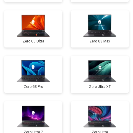
Замена микрофона
от 2600 ₽
Заказать
Замена оперативной памяти
от 1100 ₽
Заказать
Прошивка BIOS
от 1500 ₽
Заказать
Zero G3 Ultra
Zero G3 Max
Замена северного моста
от 3500 ₽
Заказать
Ремонт петель
от 3990 ₽
Заказать
Zero G3 Pro
Zero Ultra XT
Zero Ultra 7
Zero Ultra