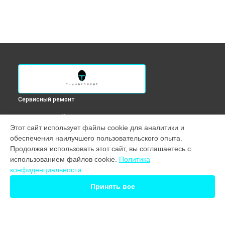
Сервисный ремонт
ВЫБЕРИ СВОЙ ГОРОД
Этот сайт использует файлы cookie для аналитики и
Чистка от пыли ноутбука 911S Core D Thunderobot в
обеспечения наилучшего пользовательского опыта.
Краснодаре
Продолжая использовать этот сайт, вы соглашаетесь с
Чистка от пыли ноутбука 911S Core D Thunderobot в
использованием файлов cookie.
Политика
Ростове-на-Дону
конфиденциальности
Чистка от пыли ноутбука 911S Core D Thunderobot в
Нижнем Новгороде
Принять все
Чистка от пыли ноутбука 911S Core D Thunderobot в
Новосибирске
Чистка от пыли ноутбука 911S Core D Thunderobot в
Екатеринбурге