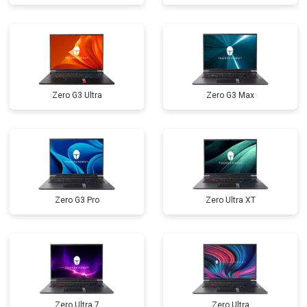
Замена микрофона
от 2600 ₽
Заказать
Замена оперативной памяти
от 1100 ₽
Заказать
Прошивка BIOS
от 1500 ₽
Заказать
Zero G3 Ultra
Zero G3 Max
Замена северного моста
от 3500 ₽
Заказать
Ремонт петель
от 3990 ₽
Заказать
Zero G3 Pro
Zero Ultra XT
Zero Ultra 7
Zero Ultra