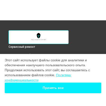
Сервисный ремонт
ВЫБЕРИ СВОЙ ГОРОД
Этот сайт использует файлы cookie для аналитики и
Ремонт вебкамеры ноутбука 911S Core D Thunderobot в
обеспечения наилучшего пользовательского опыта.
Краснодаре
Продолжая использовать этот сайт, вы соглашаетесь с
Ремонт вебкамеры ноутбука 911S Core D Thunderobot в
использованием файлов cookie.
Политика
Ростове-на-Дону
конфиденциальности
Ремонт вебкамеры ноутбука 911S Core D Thunderobot в
Нижнем Новгороде
Принять все
Ремонт вебкамеры ноутбука 911S Core D Thunderobot в
Новосибирске
Ремонт вебкамеры ноутбука 911S Core D Thunderobot в
Екатеринбурге