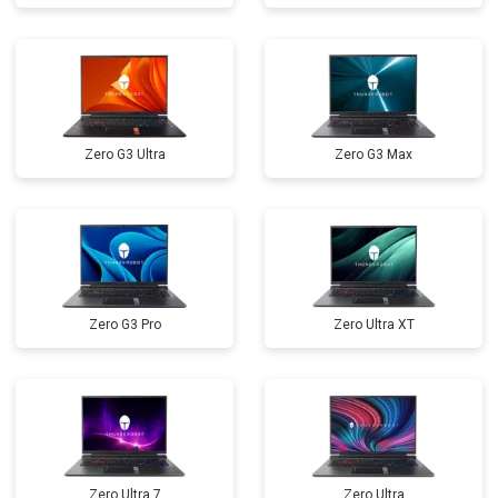
Замена микрофона
от 2600 ₽
Заказать
Замена оперативной памяти
от 1100 ₽
Заказать
Прошивка BIOS
от 1500 ₽
Заказать
Zero G3 Ultra
Zero G3 Max
Замена северного моста
от 3500 ₽
Заказать
Ремонт петель
от 3990 ₽
Заказать
Zero G3 Pro
Zero Ultra XT
Zero Ultra 7
Zero Ultra