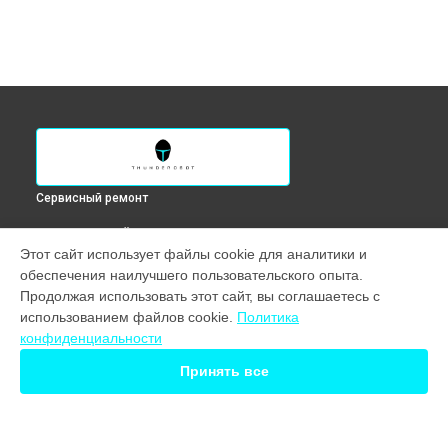
Сервисный ремонт
ВЫБЕРИ СВОЙ ГОРОД
Этот сайт использует файлы cookie для аналитики и
Замена клавиатуры ноутбука 911S Core D Thunderobot в
обеспечения наилучшего пользовательского опыта.
Краснодаре
Продолжая использовать этот сайт, вы соглашаетесь с
Замена клавиатуры ноутбука 911S Core D Thunderobot в
использованием файлов cookie.
Политика
Ростове-на-Дону
конфиденциальности
Замена клавиатуры ноутбука 911S Core D Thunderobot в
Нижнем Новгороде
Принять все
Замена клавиатуры ноутбука 911S Core D Thunderobot в
Новосибирске
Замена клавиатуры ноутбука 911S Core D Thunderobot в
Екатеринбурге