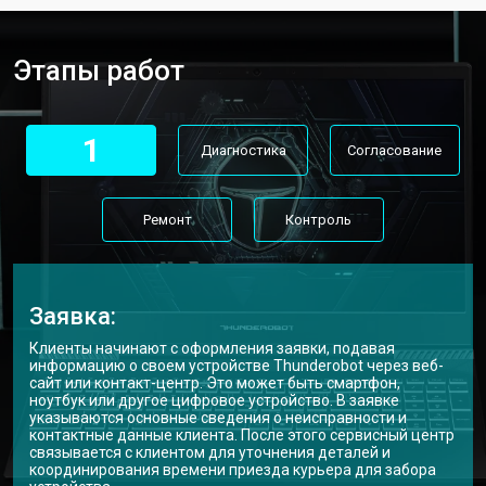
Замена материнской платы
от 2300 ₽
Заказать
Этапы работ
Замена матрицы ноутбука
от 2300 ₽
Заказать
Thunderobot
Замена Wi-Fi ноутбука Thunderobot
от 2200 ₽
Заказать
1
Диагностика
Согласование
Ремонт цепи питания
от 3500 ₽
Заказать
Замена USB порта
от 2200 ₽
Заказать
Ремонт
Контроль
Замена звуковой карты
от 1700 ₽
Заказать
Замена кулера ноутбука
от 2600 ₽
Заказать
Thunderobot
Заявка:
Замена микрофона
от 2600 ₽
Заказать
Клиенты начинают с оформления заявки, подавая
информацию о своем устройстве Thunderobot через веб-
сайт или контакт-центр. Это может быть смартфон,
Замена оперативной памяти
от 1100 ₽
Заказать
ноутбук или другое цифровое устройство. В заявке
указываются основные сведения о неисправности и
Прошивка BIOS ноутбука
от 1500 ₽
Заказать
контактные данные клиента. После этого сервисный центр
Thunderobot
связывается с клиентом для уточнения деталей и
координирования времени приезда курьера для забора
Замена северного моста
от 3500 ₽
Заказать