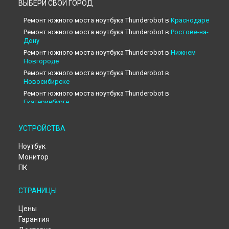
ВЫБЕРИ СВОЙ ГОРОД
Ремонт южного моста ноутбука Thunderobot в
Краснодаре
Ремонт южного моста ноутбука Thunderobot в
Ростове-на-
Дону
Ремонт южного моста ноутбука Thunderobot в
Нижнем
Новгороде
Ремонт южного моста ноутбука Thunderobot в
Новосибирске
Ремонт южного моста ноутбука Thunderobot в
Екатеринбурге
Ремонт южного моста ноутбука Thunderobot в
Казани
Ремонт южного моста ноутбука Thunderobot в
Москве
УСТРОЙСТВА
Ремонт южного моста ноутбука Thunderobot в
Санкт-
Ноутбук
Петербурге
Монитор
ПК
СТРАНИЦЫ
Цены
Гарантия