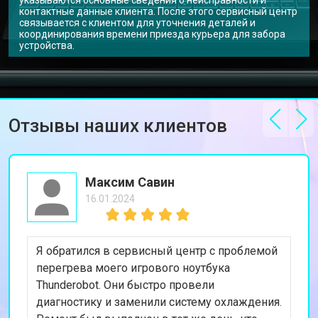
указываются основные сведения о неисправности и
Прошивка BIOS ноутбука
от 1500 ₽
Заказать
контактные данные клиента. После этого сервисный центр
Thunderobot
связывается с клиентом для уточнения деталей и
координирования времени приезда курьера для забора
Замена северного моста
от 3500 ₽
Заказать
устройства.
Ремонт петель ноутбука Thunderobot
от 3990 ₽
Заказать
Отзывы наших клиентов
Максим Савин
16.01.2024
Я обратился в сервисный центр с проблемой
перегрева моего игрового ноутбука
Thunderobot. Они быстро провели
диагностику и заменили систему охлаждения.