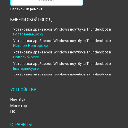
Сервисный ремонт
ВЫБЕРИ СВОЙ ГОРОД
Установка драйверов Windows ноутбука Thunderobot в
Ростове-на-Дону
Установка драйверов Windows ноутбука Thunderobot в
Нижнем Новгороде
Установка драйверов Windows ноутбука Thunderobot в
Новосибирске
Установка драйверов Windows ноутбука Thunderobot в
Екатеринбурге
Установка драйверов Windows ноутбука Thunderobot в
Казани
Установка драйверов Windows ноутбука Thunderobot в
УСТРОЙСТВА
Москве
Установка драйверов Windows ноутбука Thunderobot в
Ноутбук
Санкт-Петербурге
Монитор
ПК
СТРАНИЦЫ