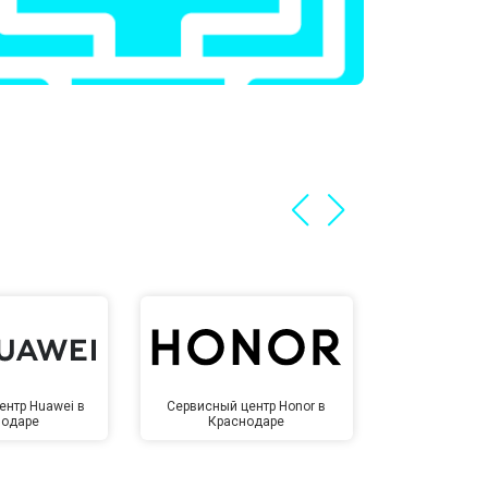
ентр Huawei в
Сервисный центр Honor в
Сервисный ц
нодаре
Краснодаре
Крас