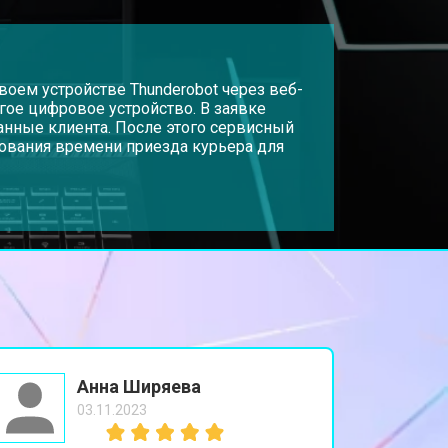
т 3300 ₽
Заказать
т 3800 ₽
оем устройстве Thunderobot через веб-
Заказать
угое цифровое устройство. В заявке
анные клиента. После этого сервисный
рования времени приезда курьера для
т 1500 ₽
Заказать
т 2900 ₽
Заказать
т 1200 ₽
Заказать
т 2300 ₽
Заказать
Анна Ширяева
03.11.2023
т 2300 ₽
Заказать