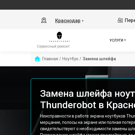
Пере
Краснодар
▼
УСЛУГИ
Сервисный ремонт
Главная
/
Ноутбук
/
Замена шлейфа
Замена шлейфа ноут
Thunderobot в Крас
Неисправности в работе экрана ноутбуков Thun
мерцание, полосы на экране или полная потер
свидетельствуют о необходимости замены шл