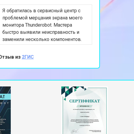
Я обратилась в сервисный центр с
т 2200 ₽
Заказать
проблемой мерцания экрана моего
монитора Thunderobot. Мастера
быстро выявили неисправность и
т 3500 ₽
Заказать
заменили несколько компонентов.
Ремонт был выполнен в течение дня,
и теперь монитор работает идеально.
Отзыв из
2ГИС
т 2200 ₽
Заказать
Я очень довольна качеством
обслуживания и вниманием к
деталям. Спасибо за вашу работу!
т 1700 ₽
Заказать
т 2600 ₽
Заказать
т 2600 ₽
Заказать