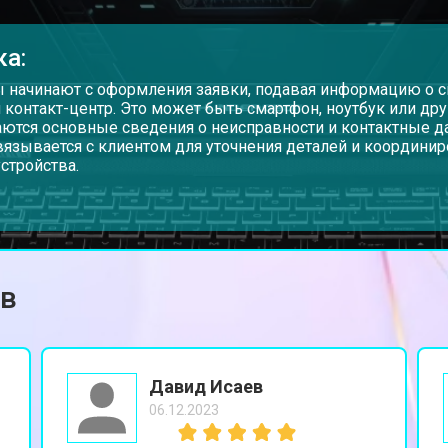
от 60 мин
о
ка:
от 110 мин
о
 начинают с оформления заявки, подавая информацию о св
и контакт-центр. Это может быть смартфон, ноутбук или др
ются основные сведения о неисправности и контактные д
вязывается с клиентом для уточнения деталей и координи
bot
от 50 мин
о
устройства.
от 90 мин
о
ов
от 40 мин
о
от 80 мин
о
Давид Исаев
06.12.2023
bot
от 50 мин
о