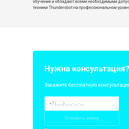
обучение и обладают всеми необходимыми допу
Замена оперативной памяти
техники Thunderobot на профессиональном уровн
Прошивка BIOS ноутбука Thunderob
Замена северного моста
Ремонт петель ноутбука Thunderobo
Нужна консультация
Закажите бесплатную консультацию
Отправить заявку