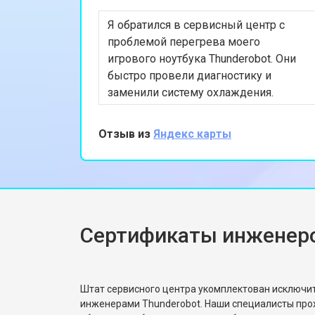
Я обратился в сервисный центр с
Замена Wi-Fi ноутбука Thunderobot
проблемой перегрева моего
игрового ноутбука Thunderobot. Они
быстро провели диагностику и
Ремонт цепи питания
заменили систему охлаждения.
Ремонт был выполнен в тот же день,
что очень удобно. Теперь ноутбук
Отзыв из
Яндекс карты
Замена USB порта
работает отлично, и я могу снова
наслаждаться играми. Спасибо за
профессиональный подход и
Замена звуковой карты
быструю работу!
Сертификаты инженеро
Замена кулера ноутбука Thunderobo
Замена микрофона
Штат сервисного центра укомплектован исключ
инженерами Thunderobot. Наши специалисты про