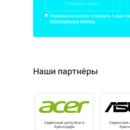
Отправить заявку
Замена микрофона
Нажимая на кнопку отправить я даю св
персональных данных.
Замена оперативной памяти
Прошивка BIOS
Наши партнёры
Замена северного моста
Ремонт петель
Сервисный центр Acer в
Сервисный ц
Краснодаре
Красн