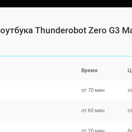
оутбука Thunderobot Zero G3 M
Время
Ц
от 70 мин
о
от 60 мин
о
от 20 мин
б