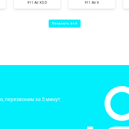
911 Air XS D
911 Air X
от 50 мин
о
от 70 мин
о
от 70 мин
о
от 70 мин
о
?
, перезвоним за 5 минут
от 50 мин
о
от 80 мин
о