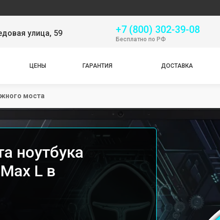
Серв
+7 (800) 302-39-08
довая улица, 59
Бесплатно по РФ
ЦЕНЫ
ГАРАНТИЯ
ДОСТАВКА
жного моста
а ноутбука
 Max L в