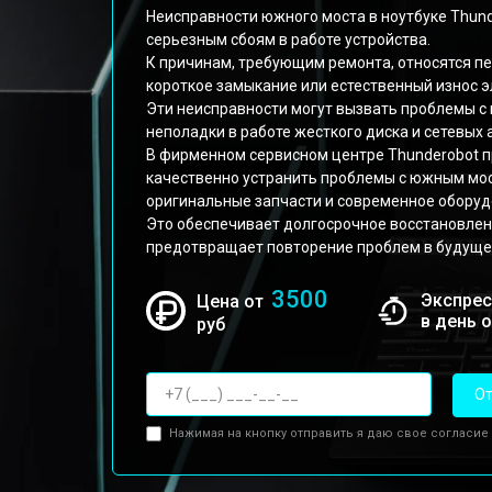
Неисправности южного моста в ноутбуке Thunde
серьезным сбоям в работе устройства.
К причинам, требующим ремонта, относятся п
короткое замыкание или естественный износ 
Эти неисправности могут вызвать проблемы с
неполадки в работе жесткого диска и сетевых 
В фирменном сервисном центре Thunderobot 
качественно устранить проблемы с южным мост
оригинальные запчасти и современное оборуд
Это обеспечивает долгосрочное восстановлен
предотвращает повторение проблем в будуще
3500
Экспрес
Цена от
в день 
руб
От
Нажимая на кнопку отправить я даю свое согласие