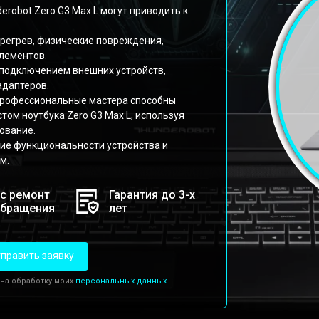
robot Zero G3 Max L могут приводить к
ерегрев, физические повреждения,
элементов.
 подключением внешних устройств,
адаптеров.
профессиональные мастера способны
ом ноутбука Zero G3 Max L, используя
ование.
ие функциональности устройства и
м.
с ремонт
Гарантия до 3-х
обращения
лет
править заявку
 на обработку моих
персональных данных.