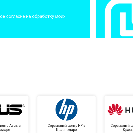
от 60 мин
о
ое согласие на обработку моих
от 50 мин
о
от 50 мин
о
от 100 мин
о
от 70 мин
о
ентр Asus в
Сервисный центр HP в
Сервисный ц
одаре
Краснодаре
Крас