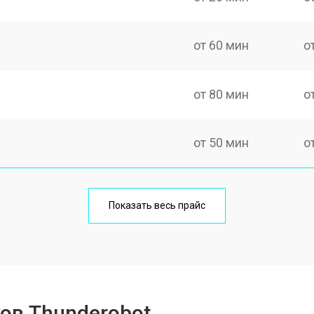
от 60 мин
о
от 80 мин
о
от 50 мин
о
от 60 мин
о
Показать весь прайс
от 80 мин
о
от 40 мин
о
ов Thunderobot