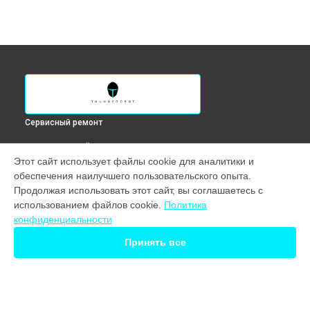
Сервисный ремонт
ВЫБЕРИ СВОЙ ГОРОД
Этот сайт использует файлы cookie для аналитики и
Замена разъема питания ноутбука Zero G3 Max Thunderobot
обеспечения наилучшего пользовательского опыта.
в
Краснодаре
Продолжая использовать этот сайт, вы соглашаетесь с
Замена разъема питания ноутбука Zero G3 Max Thunderobot
использованием файлов cookie.
Политика
в
Ростове-на-Дону
конфиденциальности
Замена разъема питания ноутбука Zero G3 Max Thunderobot
в
Нижнем Новгороде
Принять все
Замена разъема питания ноутбука Zero G3 Max Thunderobot
в
Новосибирске
Замена разъема питания ноутбука Zero G3 Max Thunderobot
в
Екатеринбурге
Замена разъема питания ноутбука Zero G3 Max Thunderobot