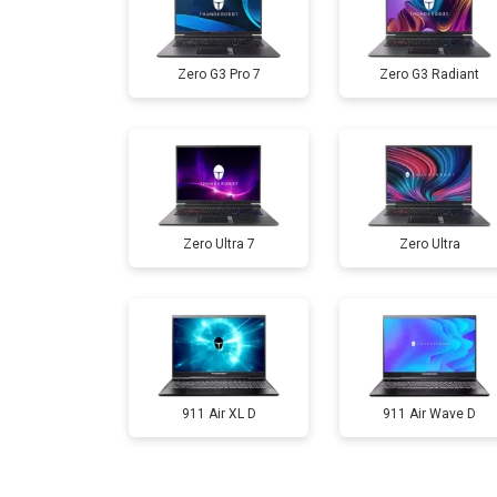
Ремонт мультиконтроллера
Zero G3 Pro 7
Zero G3 Radiant
Замена жесткого диска HDD/SSD
Замена разъема HDMI
Zero Ultra 7
Zero Ultra
Замена тачпада
Замена клавиатуры
Замена аккумулятора
911 Air XL D
911 Air Wave D
Замена материнской платы