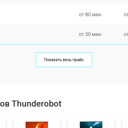
от 80 мин
о
от 50 мин
о
от 100 мин
о
Показать весь прайс
от 60 мин
о
от 80 мин
о
ов Thunderobot
от 40 мин
о