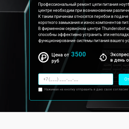
Профессиональный ремонт цепи питания ноутбу
центре необходим при возникновении различн
К таким причинам относятся перебои в подаче
короткого замыкания и износ компонентов пит
В фирменном сервисном центре Thunderobot
способны эффективно устранить эти неполадк
функционирование системы питания вашего ус
3500
Экспрес
Цена от
в день 
руб
От
Нажимая на кнопку отправить я даю свое согласие