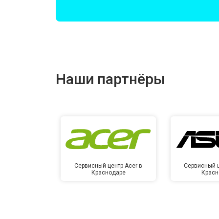
Замена оперативной памяти
Прошивка BIOS
Наши партнёры
Замена северного моста
Ремонт петель
Сервисный центр Acer в
Сервисный ц
Краснодаре
Красн