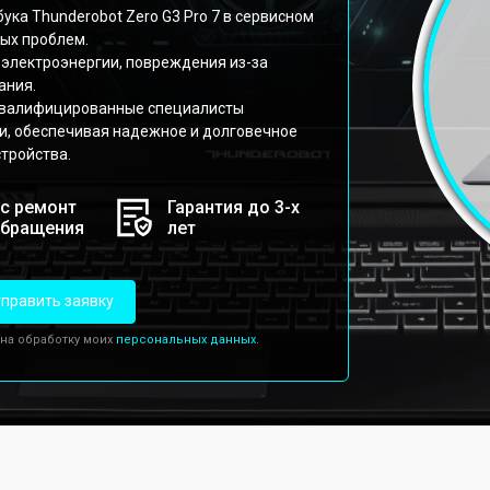
ка Thunderobot Zero G3 Pro 7 в сервисном
ых проблем.
 электроэнергии, повреждения из-за
ания.
 квалифицированные специалисты
и, обеспечивая надежное и долговечное
тройства.
с ремонт
Гарантия до 3-х
обращения
лет
править заявку
 на обработку моих
персональных данных.