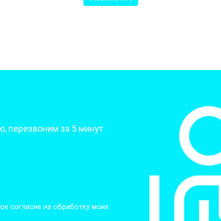
от 50 мин
о
от 70 мин
о
от 70 мин
о
?
, перезвоним за 5 минут
от 50 мин
о
от 80 мин
о
от 60 мин
о
ое согласие на обработку моих