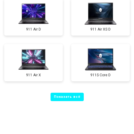
911 Air D
911 Air XS D
911 Air X
911S Core D