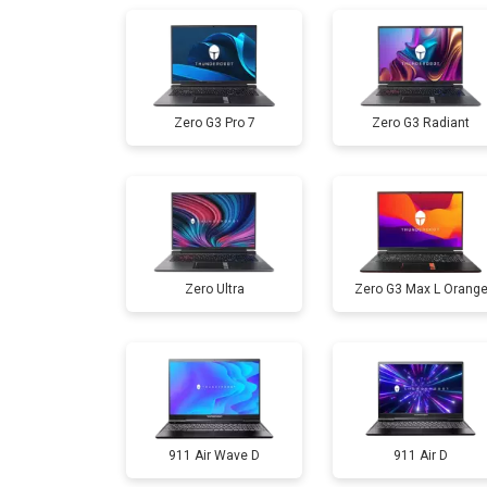
Ремонт мультиконтроллера
Zero G3 Pro 7
Zero G3 Radiant
Замена жесткого диска HDD/SSD
Замена разъема HDMI
Zero Ultra
Zero G3 Max L Orang
Замена тачпада
Замена аккумулятора
Замена материнской платы
911 Air Wave D
911 Air D