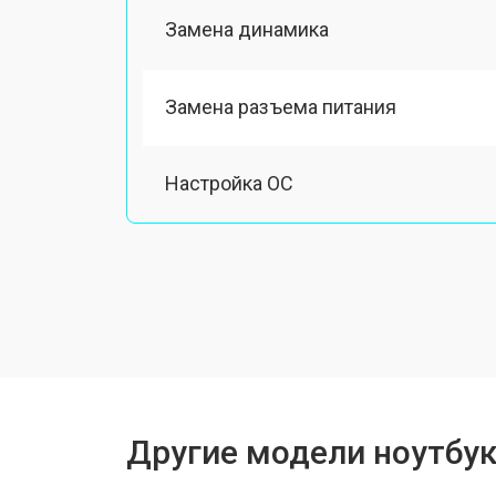
Замена динамика
Замена разъема питания
Настройка ОС
Ремонт южного моста
Замена шлейфа
Ремонт вебкамеры
Другие модели ноутбук
Установка драйверов Windows