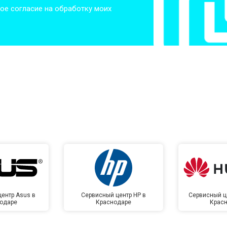
ое согласие на обработку моих
от 50 мин
о
от 50 мин
о
от 100 мин
о
от 70 мин
о
ентр Asus в
Сервисный центр HP в
Сервисный ц
одаре
Краснодаре
Крас