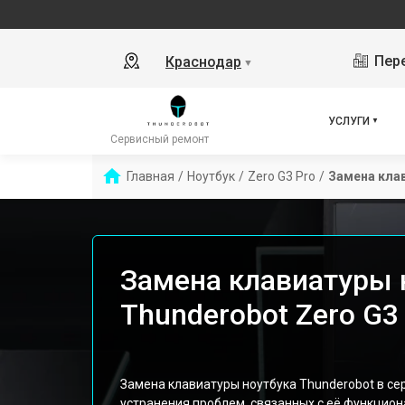
Пере
Краснодар
▼
УСЛУГИ
Сервисный ремонт
Главная
/
Ноутбук
/
Zero G3 Pro
/
Замена кла
Замена клавиатуры 
Thunderobot Zero G3
Замена клавиатуры ноутбука Thunderobot в с
устранения проблем, связанных с её функцио