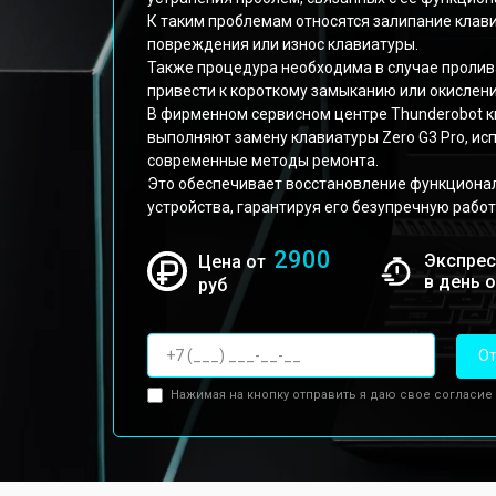
К таким проблемам относятся залипание клави
повреждения или износ клавиатуры.
Также процедура необходима в случае пролива
привести к короткому замыканию или окислени
В фирменном сервисном центре Thunderobot
выполняют замену клавиатуры Zero G3 Pro, ис
современные методы ремонта.
Это обеспечивает восстановление функционал
устройства, гарантируя его безупречную работ
2900
Экспрес
Цена от
в день 
руб
От
Нажимая на кнопку отправить я даю свое согласие