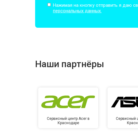
Нажимая на кнопку отправить я даю св
персональных данных.
Замена оперативной памяти
Прошивка BIOS
Наши партнёры
Замена северного моста
Ремонт петель
Сервисный центр Acer в
Сервисный ц
Краснодаре
Красн