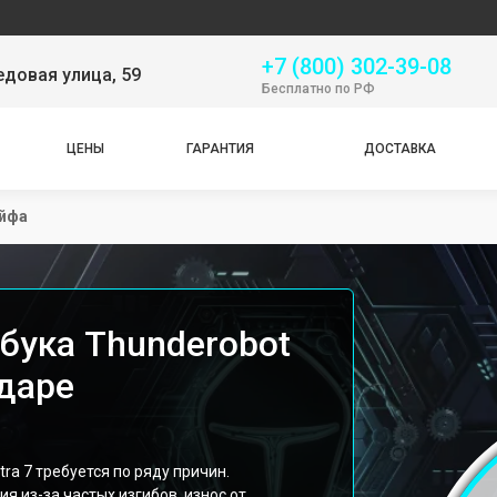
Сервис
+7 (800) 302-39-08
довая улица, 59
Бесплатно по РФ
ЦЕНЫ
ГАРАНТИЯ
ДОСТАВКА
йфа
бука Thunderobot
одаре
ra 7 требуется по ряду причин.
 из-за частых изгибов, износ от