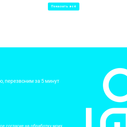
от 50 мин
о
от 70 мин
о
от 70 мин
о
от 70 мин
о
?
, перезвоним за 5 минут
от 50 мин
о
от 80 мин
о
от 60 мин
о
ое согласие на обработку моих