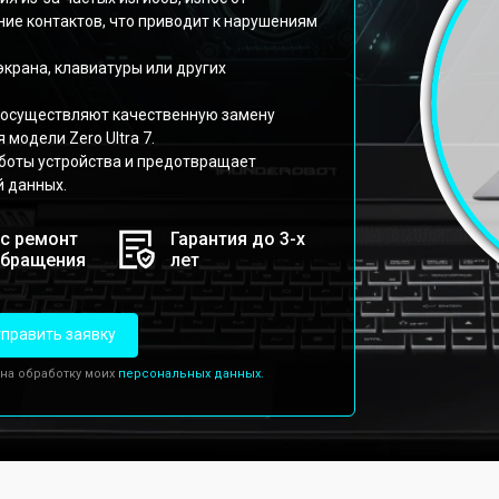
ние контактов, что приводит к нарушениям
экрана, клавиатуры или других
 осуществляют качественную замену
модели Zero Ultra 7.
боты устройства и предотвращает
 данных.
с ремонт
Гарантия до 3-х
обращения
лет
править заявку
 на обработку моих
персональных данных.