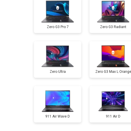
Замена жесткого диска HDD/SSD
Zero G3 Pro 7
Zero G3 Radiant
Замена разъема HDMI
Замена тачпада
Zero Ultra
Zero G3 Max L Orang
Замена клавиатуры
Замена аккумулятора
Замена материнской платы
911 Air Wave D
911 Air D