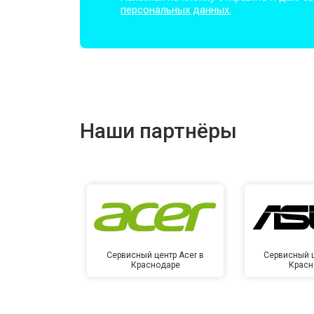
персональных данных.
Замена оперативной памяти
Прошивка BIOS
Наши партнёры
Замена северного моста
Ремонт петель
Сервисный центр Acer в
Сервисный ц
Краснодаре
Красн