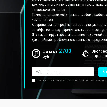
долгосрочного использования, а также окисле
в передаче сигналов.
Такие неполадки могут вызвать сбои в работе 
компонентов.
В сервисном центре Thunderobot специалисты
шлейфа, используя оригинальные запчасти для 
Это гарантирует восстановление надежной ра
дальнейшие проблемы, связанные с передачей
2700
Экспрес
Цена от
в день 
руб
От
Нажимая на кнопку отправить я даю свое согласие