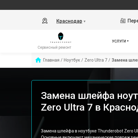
Пере
Краснодар
▼
УСЛУГИ
Сервисный ремонт
Главная
/
Ноутбук
/
Zero Ultra 7
/
Замена шле
Замена шлейфа ноут
Zero Ultra 7 в Красн
Замена шлейфа в ноутбуке Thunderobot Zero Ult
Основные включают механические повреждения