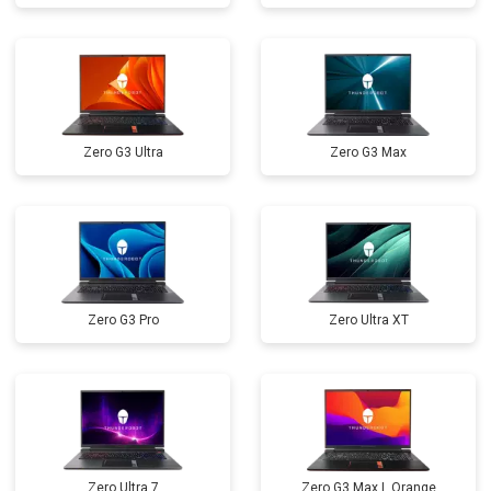
Замена микрофона
от 2600 ₽
Заказать
Замена оперативной памяти
от 1100 ₽
Заказать
Прошивка BIOS
от 1500 ₽
Заказать
Zero G3 Ultra
Zero G3 Max
Замена северного моста
от 3500 ₽
Заказать
Ремонт петель
от 3990 ₽
Заказать
Zero G3 Pro
Zero Ultra XT
Zero Ultra 7
Zero G3 Max L Orange