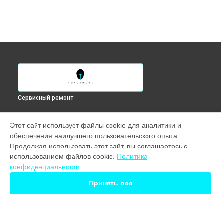
Сервисный ремонт
ВЫБЕРИ СВОЙ ГОРОД
Этот сайт использует файлы cookie для аналитики и
Замена клавиатуры ноутбука Zero Ultra Thunderobot в
обеспечения наилучшего пользовательского опыта.
Краснодаре
Продолжая использовать этот сайт, вы соглашаетесь с
Замена клавиатуры ноутбука Zero Ultra Thunderobot в
использованием файлов cookie.
Политика
Ростове-на-Дону
конфиденциальности
Замена клавиатуры ноутбука Zero Ultra Thunderobot в
Нижнем Новгороде
Принять все
Замена клавиатуры ноутбука Zero Ultra Thunderobot в
Новосибирске
Замена клавиатуры ноутбука Zero Ultra Thunderobot в
Екатеринбурге