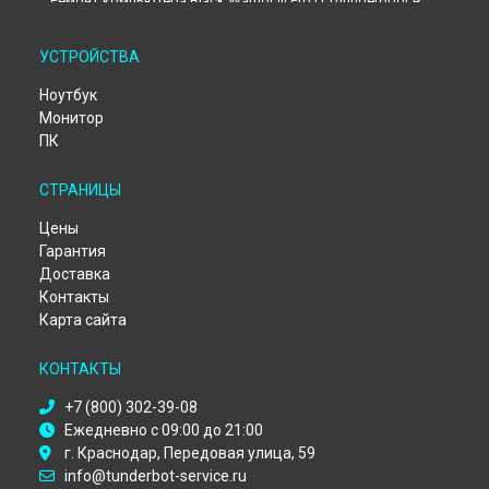
Ремонт компьютера Black Warrior III Pro D Thunderobot в
Екатеринбурге
Ремонт компьютера Black Warrior III Pro D Thunderobot в
УСТРОЙСТВА
Казани
Ремонт компьютера Black Warrior III Pro D Thunderobot в
Ноутбук
Москве
Монитор
Ремонт компьютера Black Warrior III Pro D Thunderobot в
ПК
Санкт-Петербурге
СТРАНИЦЫ
Цены
Гарантия
Доставка
Контакты
Карта сайта
КОНТАКТЫ
+7 (800) 302-39-08
Ежедневно с 09:00 до 21:00
г. Краснодар, Передовая улица, 59
info@tunderbot-service.ru