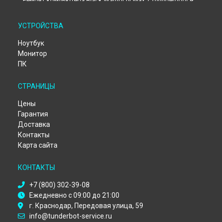
Ремонт компьютера Black Warrior IV Max 7 Thunderobot в
Екатеринбурге
Ремонт компьютера Black Warrior IV Max 7 Thunderobot в
УСТРОЙСТВА
Казани
Ремонт компьютера Black Warrior IV Max 7 Thunderobot в
Ноутбук
Москве
Монитор
Ремонт компьютера Black Warrior IV Max 7 Thunderobot в
ПК
Санкт-Петербурге
СТРАНИЦЫ
Цены
Гарантия
Доставка
Контакты
Карта сайта
КОНТАКТЫ
+7 (800) 302-39-08
Ежедневно с 09:00 до 21:00
г. Краснодар, Передовая улица, 59
info@tunderbot-service.ru