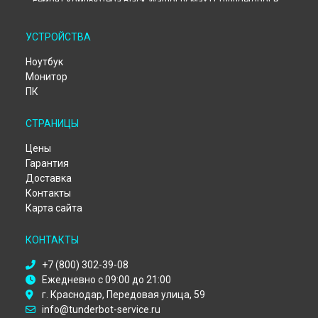
Ремонт компьютера Black Warrior IV Max D Thunderobot в
Екатеринбурге
Ремонт компьютера Black Warrior IV Max D Thunderobot в
УСТРОЙСТВА
Казани
Ремонт компьютера Black Warrior IV Max D Thunderobot в
Ноутбук
Москве
Монитор
Ремонт компьютера Black Warrior IV Max D Thunderobot в
ПК
Санкт-Петербурге
СТРАНИЦЫ
Цены
Гарантия
Доставка
Контакты
Карта сайта
КОНТАКТЫ
+7 (800) 302-39-08
Ежедневно с 09:00 до 21:00
г. Краснодар, Передовая улица, 59
info@tunderbot-service.ru